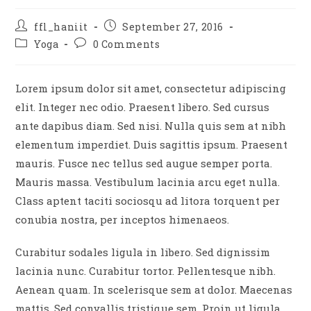
Post
Post
ffl_haniit
September 27, 2016
author:
published:
Post
Post
Yoga
0 Comments
category:
comments:
Lorem ipsum dolor sit amet, consectetur adipiscing
elit. Integer nec odio. Praesent libero. Sed cursus
ante dapibus diam. Sed nisi. Nulla quis sem at nibh
elementum imperdiet. Duis sagittis ipsum. Praesent
mauris. Fusce nec tellus sed augue semper porta.
Mauris massa. Vestibulum lacinia arcu eget nulla.
Class aptent taciti sociosqu ad litora torquent per
conubia nostra, per inceptos himenaeos.
Curabitur sodales ligula in libero. Sed dignissim
lacinia nunc. Curabitur tortor. Pellentesque nibh.
Aenean quam. In scelerisque sem at dolor. Maecenas
mattis. Sed convallis tristique sem. Proin ut ligula