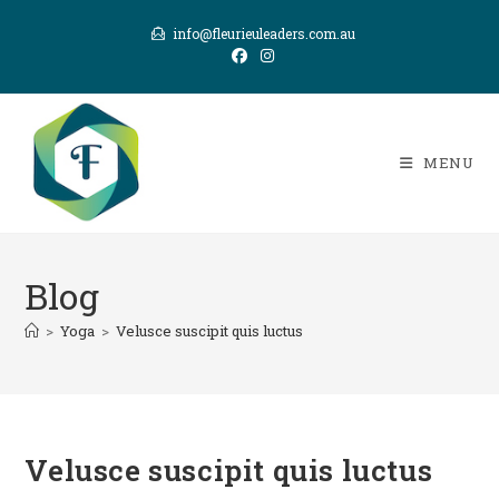
Skip
info@fleurieuleaders.com.au
to
content
MENU
Blog
>
Yoga
>
Velusce suscipit quis luctus
Velusce suscipit quis luctus