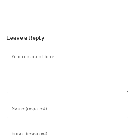
Leave a Reply
Comment
Enter
your
name
or
Enter
username
your