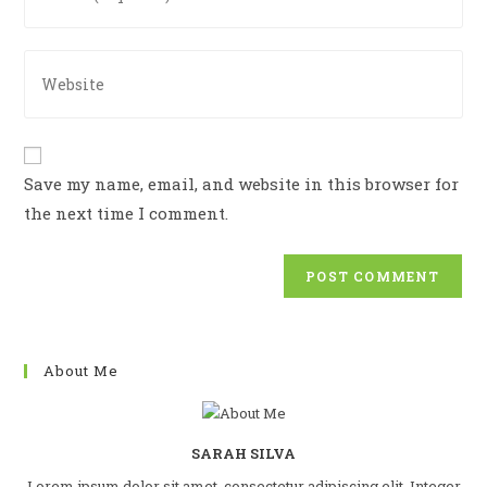
to
email
comment
address
Enter
to
your
comment
website
URL
(optional)
Save my name, email, and website in this browser for
the next time I comment.
About Me
SARAH SILVA
Lorem ipsum dolor sit amet, consectetur adipiscing elit. Integer