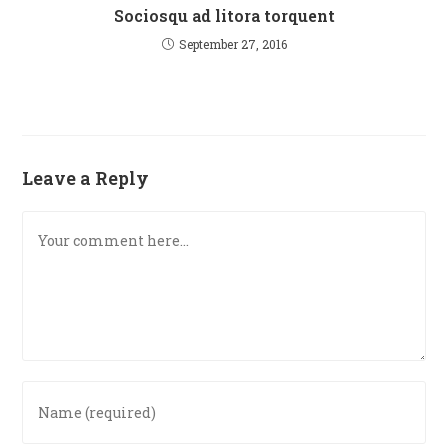
Sociosqu ad litora torquent
September 27, 2016
Leave a Reply
Comment
Enter
your
name