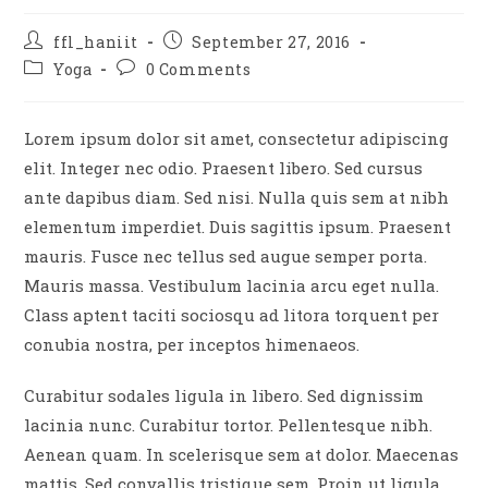
Post
Post
ffl_haniit
September 27, 2016
author:
published:
Post
Post
Yoga
0 Comments
category:
comments:
Lorem ipsum dolor sit amet, consectetur adipiscing
elit. Integer nec odio. Praesent libero. Sed cursus
ante dapibus diam. Sed nisi. Nulla quis sem at nibh
elementum imperdiet. Duis sagittis ipsum. Praesent
mauris. Fusce nec tellus sed augue semper porta.
Mauris massa. Vestibulum lacinia arcu eget nulla.
Class aptent taciti sociosqu ad litora torquent per
conubia nostra, per inceptos himenaeos.
Curabitur sodales ligula in libero. Sed dignissim
lacinia nunc. Curabitur tortor. Pellentesque nibh.
Aenean quam. In scelerisque sem at dolor. Maecenas
mattis. Sed convallis tristique sem. Proin ut ligula