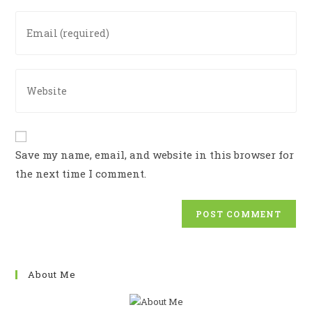
or
Enter
username
your
to
email
comment
address
Enter
to
your
comment
website
URL
(optional)
Save my name, email, and website in this browser for
the next time I comment.
About Me