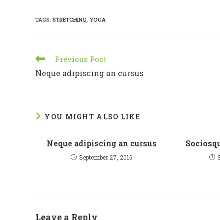
TAGS
:
STRETCHING
,
YOGA
Read
Previous Post
more
Neque adipiscing an cursus
articles
YOU MIGHT ALSO LIKE
Neque adipiscing an cursus
Sociosqu
September 27, 2016
Leave a Reply