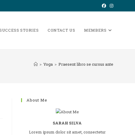
 SUCCESS STORIES
CONTACT US
MEMBERS
>
Yoga
>
Praesent libro se cursus ante
About Me
SARAH SILVA
Lorem ipsum dolor sit amet, consectetur