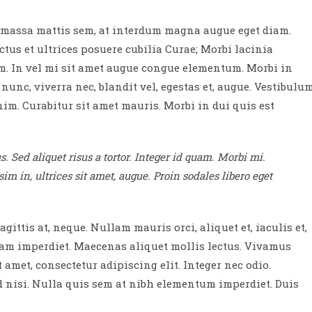
m massa mattis sem, at interdum magna augue eget diam.
tus et ultrices posuere cubilia Curae; Morbi lacinia
am. In vel mi sit amet augue congue elementum. Morbi in
 nunc, viverra nec, blandit vel, egestas et, augue. Vestibulu
nim. Curabitur sit amet mauris. Morbi in dui quis est
. Sed aliquet risus a tortor. Integer id quam. Morbi mi.
sim in, ultrices sit amet, augue. Proin sodales libero eget
gittis at, neque. Nullam mauris orci, aliquet et, iaculis et,
iquam imperdiet. Maecenas aliquet mollis lectus. Vivamus
 amet, consectetur adipiscing elit. Integer nec odio.
d nisi. Nulla quis sem at nibh elementum imperdiet. Duis