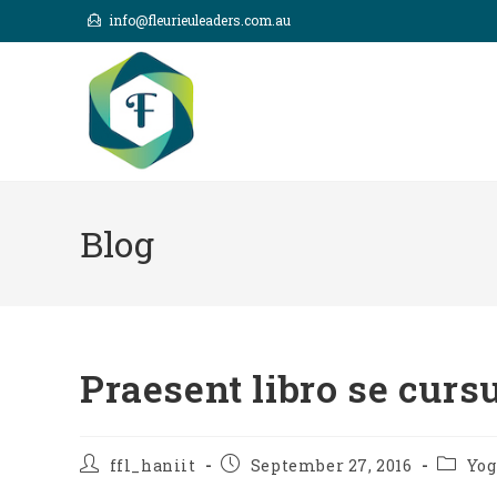
Skip
info@fleurieuleaders.com.au
to
content
Blog
Praesent libro se curs
Post
Post
Post
ffl_haniit
September 27, 2016
Yog
author:
published:
categor