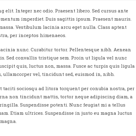
 elit. Integer nec odio. Praesent libero. Sed cursus ante
lementum imperdiet. Duis sagittis ipsum. Praesent mauris.
massa. Vestibulum lacinia arcu eget nulla. Class aptent
stra, per inceptos himenaeos.
 lacinia nunc. Curabitur tortor. Pellentesque nibh. Aenean
s. Sed convallis tristique sem. Proin ut ligula vel nunc
 suscipit quis, luctus non, massa. Fusce ac turpis quis ligula
 ullamcorper vel, tincidunt sed, euismod in, nibh.
taciti sociosqu ad litora torquent per conubia nostra, per
rna non tincidunt mattis, tortor neque adipiscing diam, a
fringilla. Suspendisse potenti. Nunc feugiat mi a tellus
am. Etiam ultrices. Suspendisse in justo eu magna luctus
s magna.