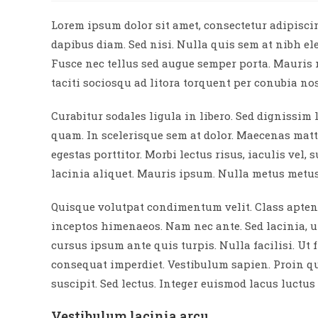
Lorem ipsum dolor sit amet, consectetur adipiscing
dapibus diam. Sed nisi. Nulla quis sem at nibh e
Fusce nec tellus sed augue semper porta. Mauris 
taciti sociosqu ad litora torquent per conubia no
Curabitur sodales ligula in libero. Sed dignissim
quam. In scelerisque sem at dolor. Maecenas matti
egestas porttitor. Morbi lectus risus, iaculis vel,
lacinia aliquet. Mauris ipsum. Nulla metus metus,
Quisque volutpat condimentum velit. Class aptent 
inceptos himenaeos. Nam nec ante. Sed lacinia, u
cursus ipsum ante quis turpis. Nulla facilisi. Ut 
consequat imperdiet. Vestibulum sapien. Proin qu
suscipit. Sed lectus. Integer euismod lacus luctu
Vestibulum lacinia arcu