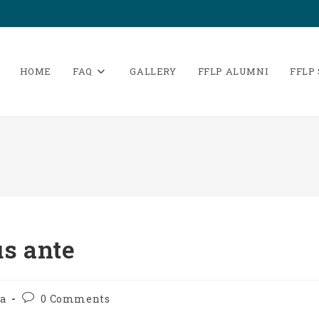
HOME
FAQ
GALLERY
FFLP ALUMNI
FFLP
us ante
Post
a
0 Comments
y:
comments: