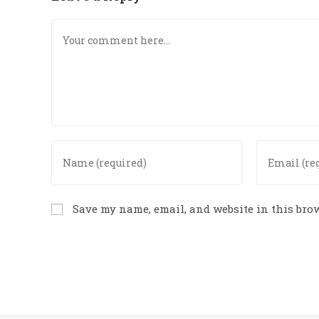
Comment
Enter
Enter
your
your
name
email
or
address
Save my name, email, and website in this brow
username
to
to
comment
comment