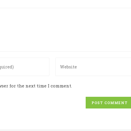
Enter
your
website
URL
ser for the next time I comment.
(optional)